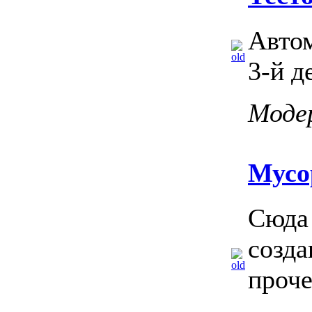
Автом
3-й д
Моде
Мусо
Сюда 
созда
проче