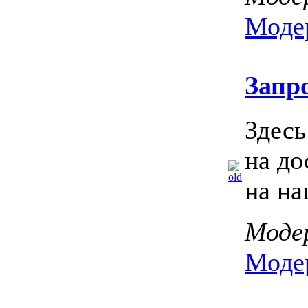
Моде
Запр
Здесь
на до
на на
Моде
Моде