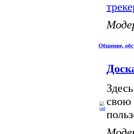
треке
Моде
Общение, об
Доск
Здесь
свою 
польз
Моде