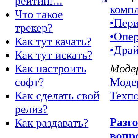
рейтинг...
комп
Что такое
•
Пери
трекер?
•
Опер
Как тут качать?
•
Драй
Как тут искать?
Как настроить
Моде
софт?
Моде
Как сделать свой
Техп
релиз?
Разг
Как раздавать?
вопр