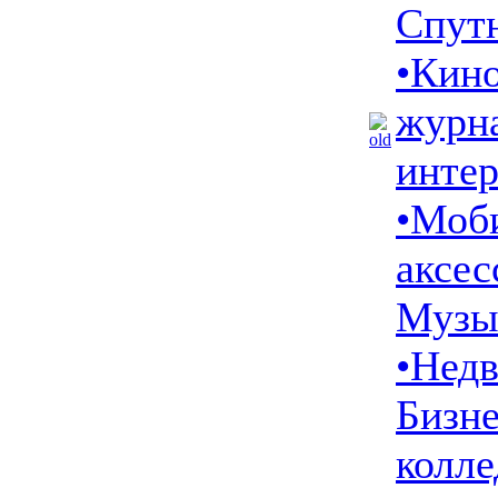
Спутн
•
Кино
журн
инте
•
Моби
аксес
Музы
•
Недв
Бизн
колле