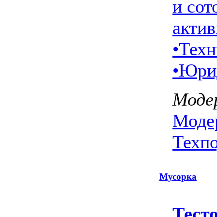
и сот
актив
•
Техн
•
Юри
Моде
Моде
Техп
Мусорка
Тест