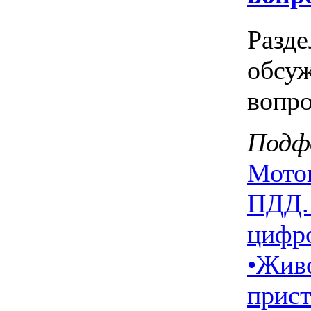
Разде
обсу
вопр
Подф
Мото
ПДД.
цифро
•
Жив
прис