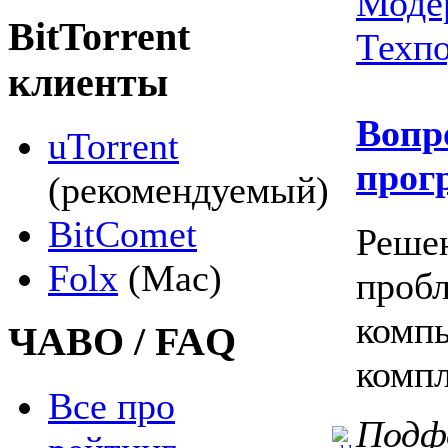
Моде
BitTorrent
Техп
клиенты
Вопр
uTorrent
прог
(рекомендуемый)
BitComet
Реше
Folx
(Mac)
пробл
комп
ЧАВО / FAQ
комп
Все про
Подф