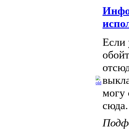
Инфо
испо
Если 
обойт
отсюд
выкла
могу 
сюда.
Подф