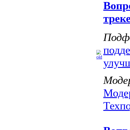
Вопр
трек
Подф
подд
улуч
Моде
Моде
Техп