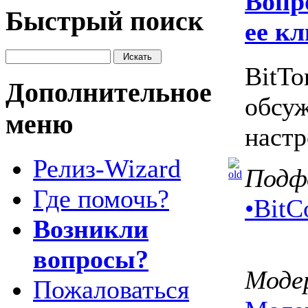
Вопро
Быстрый поиск
ее к
BitTo
Дополнительное
обсуж
меню
настр
Релиз-Wizard
Подф
Где помочь?
•
BitC
Возникли
вопросы?
Моде
Пожаловаться